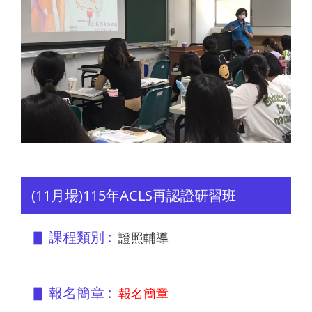
(11月場)115年ACLS再認證研習班
▋ 課程類別 :
證照輔導
▋ 報名簡章 :
報名簡章