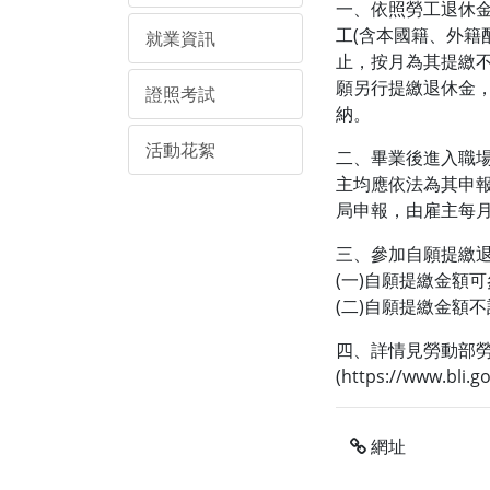
一、依照勞工退休金
工(含本國籍、外籍
就業資訊
止，按月為其提繳
願另行提繳退休金
證照考試
納。
活動花絮
二、畢業後進入職
主均應依法為其申
局申報，由雇主每月
三、參加自願提繳
(一)自願提繳金額
(二)自願提繳金額
四、詳情見勞動部
(https://www
網址