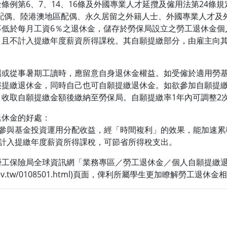
條例第6、7、14、16條及外國專業人才延攬及僱用法第24條
配偶、陸港澳地區配偶、永久居留之外籍人士、外國專業人才及
不低於每月工資6％之退休金，儲存於勞保局設立之勞工退休金個
，且不計入提繳年度薪資所得課稅。其自願提繳部分，由雇主向
場或從事暑期工讀時，應留意自身退休金權益。如受僱於適用勞
報提繳退休金，同時自己也可自願提繳退休金。如欲參加自願提
收取自願提繳金額後繳納至勞保局。自願提繳率1年內可調整2
退休金的好處：
可參與基金投資運用分配收益，經「時間複利」的效果，能加速
不計入提繳年度薪資所得課稅，可節省所得稅支出。
勞工保險局全球資訊網「業務專區／勞工退休金／個人自願提繳
.bli.gov.tw/0108501.html)頁面，俾利所屬學生更加瞭解勞工退休