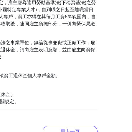
規定，雇主應為適用勞動基準法(下稱勞基法)之勞
外國特定專業人才)，自到職之日起至離職當日
人專戶，勞工亦得在其每月工資6％範圍內，自
其收取後，連同雇主負擔部分，一併向勞保局繳
基法之事業單位，無論從事兼職或正職工作，雇
繳退休金，請向雇主表明意願，並由雇主向勞保
次。
累積勞工退休金個人專戶金額。
退休金」
金相關規定。