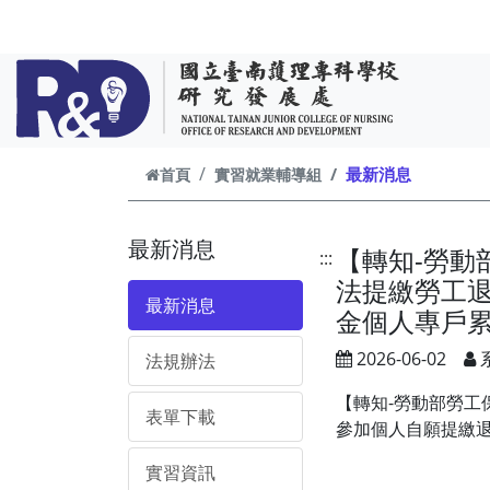
跳到主要內容
最新消息
首頁
實習就業輔導組
最新消息
【轉知-勞
:::
法提繳勞工
最新消息
金個人專戶
2026-06-02
法規辦法
【轉知-勞動部勞
表單下載
參加個人自願提繳
實習資訊