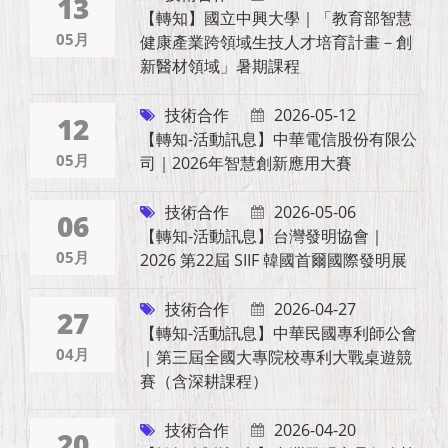
13
【轉知】國立中興大學｜「教育部智慧
05月
健康產業跨領域生技人才培育計畫－創
新醫材領域」暑期課程
技術合作
2026-05-12
12
【轉知-活動訊息】中華電信股份有限公
05月
司｜2026年智慧創新應用大賽
技術合作
2026-05-06
06
【轉知-活動訊息】台灣發明協會｜
05月
2026 第22屆 SIIF 韓國首爾國際發明展
技術合作
2026-04-27
27
【轉知-活動訊息】中華民國專利師公會
04月
｜第三屆全國大專院校專利大戰桌遊競
賽（含深耕課程）
技術合作
2026-04-20
20