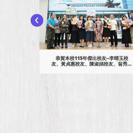
恭賀本校115年傑出校友--李晴玉校
友、黃貞惠校友、陳淑娟校友、翁秀蘭
校友回娘家
校友、陳品妤校友