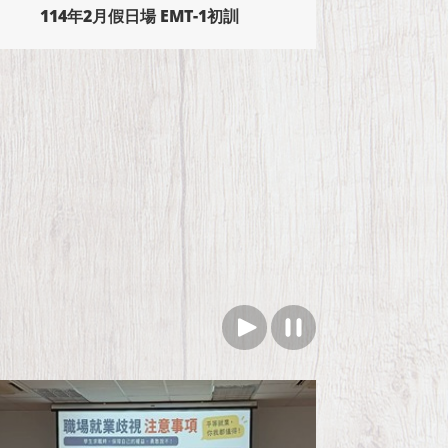
114年2月假日場 EMT-1初訓
114