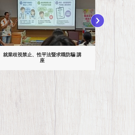
就業歧視禁止、性平法暨求職防騙 講
座
115年高
試—以護