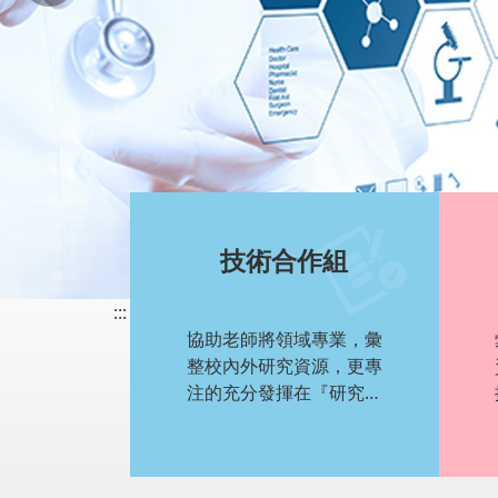
技術合作組
:::
協助老師將領域專業，彙
整校內外研究資源，更專
注的充分發揮在『研究、
產學、發表、專利、及技
術移轉』等貢獻產出。