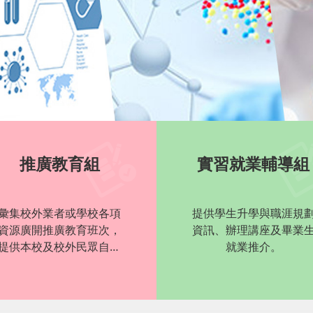
推廣教育組
實習就業輔導組
彙集校外業者或學校各項
提供學生升學與職涯規
資源廣開推廣教育班次，
資訊、辦理講座及畢業
提供本校及校外民眾自我
就業推介。
持續學習機會。