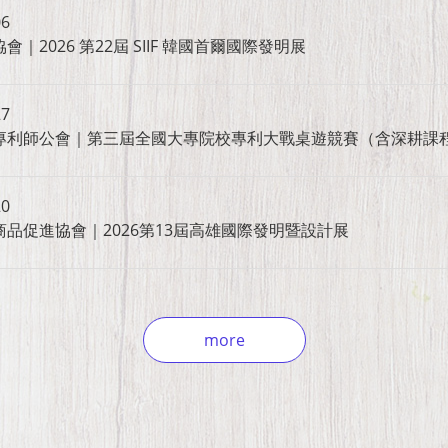
06
2026 第22屆 SIIF 韓國首爾國際發明展
27
專利師公會｜第三屆全國大專院校專利大戰桌遊競賽（含深耕課
20
品促進協會｜2026第13屆高雄國際發明暨設計展
more