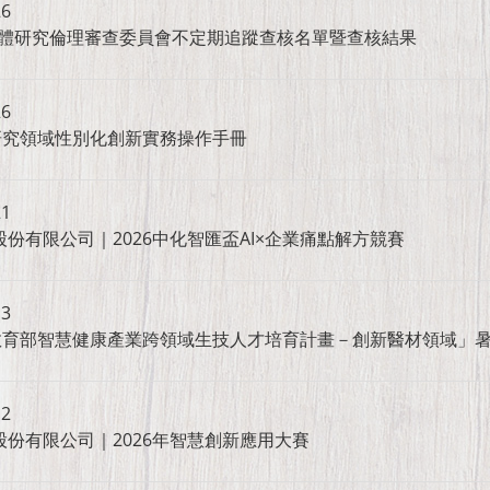
26
人體研究倫理審查委員會不定期追蹤查核名單暨查核結果
26
研究領域性別化創新實務操作手冊
21
份有限公司｜2026中化智匯盃AI×企業痛點解方競賽
13
教育部智慧健康產業跨領域生技人才培育計畫－創新醫材領域」
12
股份有限公司｜2026年智慧創新應用大賽