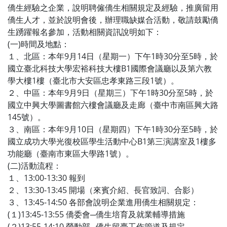
僑生經驗之企業，說明聘僱僑生相關規定及經驗，推廣留用
僑生人才，並於說明會後，辦理職缺媒合活動，敬請鼓勵僑
生踴躍報名參加，活動相關資訊說明如下：
(一)時間及地點：
１、北區：本年9月14日（星期一）下午1時30分至5時，於
國立臺北科技大學宏裕科技大樓B1國際會議廳以及第六教
學大樓1樓（臺北市大安區忠孝東路三段1號）。
２、中區：本年9月9日（星期三）下午1時30分至5時，於
國立中興大學圖書館六樓會議廳及走廊（臺中市南區興大路
145號）。
３、南區：本年9月10日（星期四）下午1時30分至5時，於
國立成功大學光復校區學生活動中心B1第三演講室及1樓多
功能廳（臺南市東區大學路1號）。
(二)活動流程：
１、13:00-13:30 報到
２、13:30-13:45 開場（來賓介紹、長官致詞、合影）
３、13:45-14:50 各部會說明企業進用僑生相關規定：
(１)13:45-13:55 僑委會─僑生培育及就業輔導措施
(２)13:55-14:10 勞動部─僑生留臺工作管道及規定