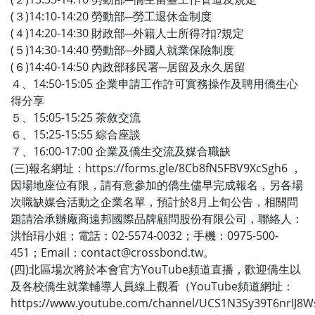
(３)14:10-14:20 勞動部─勞工退休金制度
(４)14:20-14:30 財政部─外籍人士所得?扣?規定
(５)14:30-14:40 勞動部─外國人就業保險制度
(６)14:40-14:50 內政部移民署─居留及永久居留
４、14:50-15:05 企業申請工作許可實務操作及聘用僑生心
得分享
５、15:05-15:25 茶敘交流
６、15:25-15:55 綜合座談
７、16:00-17:00 企業及僑生交流及媒合職缺
(三)報名網址：https://forms.gle/8Cb8fN5FBV9XcSgh6 ，
因場地座位有限，請有意參加的僑生儘早完成報名，另各場
次職缺媒合活動之企業名單，預計於8月上旬公告，相關問
題請洽承辦廠商遠邦國際品牌顧問股份有限公司，聯絡人：
洪怡琄小姐；電話：02-5574-0032；手機：0975-500-
451；Email：contact@crossbond.tw。
(四)北區場次將於本會官方YouTube頻道直播，歡迎僑生以
及各校僑生就業輔導人員線上觀看（YouTube頻道網址：
https://www.youtube.com/channel/UCS1N3Sy39T6nrI