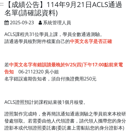
【成績公告】114年9月21日ACLS通過
:::
名單(請確認資料)
2025-09-23
系統管理人員
ACLS課程共31位學員上課，學員全數通過測驗。
請通過學員核對附件檔案自己的
中英文名字是否正確
若
中英文名字有錯誤請最晚於9/25(四)下午17:00點前來電
告知
06-2112320 吳小姐
名字錯誤逾期告知者，須自付換證費用250元
ACLS證照預計於課程結束後1個月核發。
證照製作完成時，會再簡訊通知通過測驗之學員前來本校研
發處領取。若需委由他人代領證書，請代領人攜帶您的身分
證影本或代領證照委託書(委託書上需黏貼您的身分證影本)