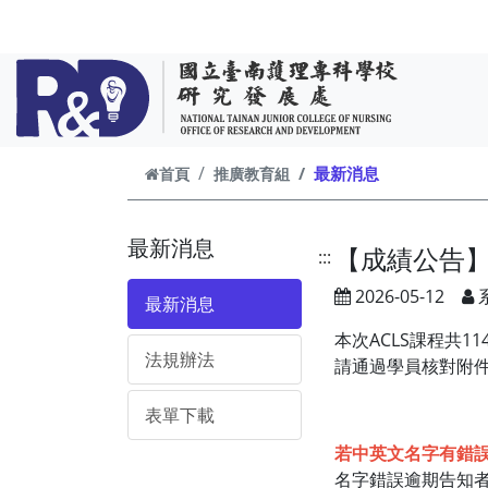
跳到主要內容
最新消息
首頁
推廣教育組
最新消息
【成績公告】1
:::
2026-05-12
最新消息
本次ACLS課程共
法規辦法
請通過學員核對附
表單下載
若中英文名字有錯誤請
名字錯誤逾期告知者