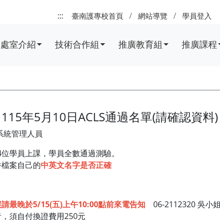
:::
臺南護專校首頁
網站導覽
學員登入
處室介紹
技術合作組
推廣教育組
推廣課程
15年5月10日ACLS通過名單(請確認資料)
系統管理人員
114位學員上課，學員全數通過測驗。
件檔案自己的
中英文名字是否正確
最晚於5/15(五)上午10:00點前來電告知
06-2112320 吳小
，須自付換證費用250元