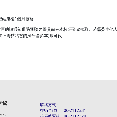
課程結束後1個月核發。
會再簡訊通知通過測驗之學員前來本校研發處領取。若需委由他
書上需黏貼您的身分證影本)即可代
聯絡方式：
技術合作組 06-2112331
推廣教育組 06-2112320