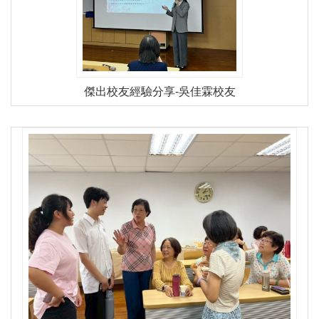
傑出校友經驗分享-吳佳霖校友