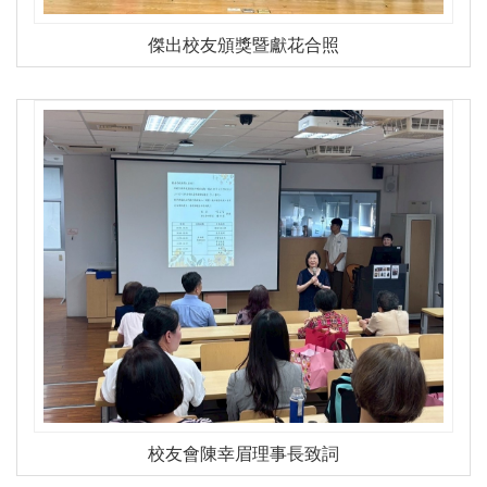
傑出校友頒獎暨獻花合照
校友會陳幸眉理事長致詞