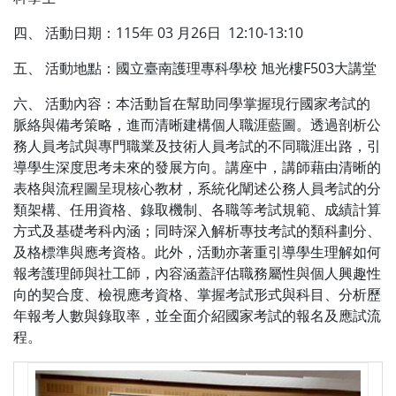
四、 活動日期：115年 03 月26日 12:10-13:10
五、 活動地點：國立臺南護理專科學校 旭光樓F503大講堂
六、 活動內容：本活動旨在幫助同學掌握現行國家考試的
脈絡與備考策略，進而清晰建構個人職涯藍圖。透過剖析公
務人員考試與專門職業及技術人員考試的不同職涯出路，引
導學生深度思考未來的發展方向。講座中，講師藉由清晰的
表格與流程圖呈現核心教材，系統化闡述公務人員考試的分
類架構、任用資格、錄取機制、各職等考試規範、成績計算
方式及基礎考科內涵；同時深入解析專技考試的類科劃分、
及格標準與應考資格。此外，活動亦著重引導學生理解如何
報考護理師與社工師，內容涵蓋評估職務屬性與個人興趣性
向的契合度、檢視應考資格、掌握考試形式與科目、分析歷
年報考人數與錄取率，並全面介紹國家考試的報名及應試流
程。