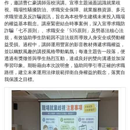
作，邀請曹仁豪講師蒞校演講。宣導主題涵蓋認識就業歧
視、職場性騷擾防治、求職安全保障、就業服務資源、多元
求職管道及反詐騙資訊，旨在為本校學生建構未來投入職場
的權益基本觀念。講座緊密結合時事案例，深入宣導求職防
詐騙「七不原則」、求職安全「535原則」及勞基法核心法
規，有效協助學生防範因不諳法規而導致人身安全或勞動權
益受損。過程中，講師運用豐富的影音教材傳遞求職權益，
並以幽默風趣的講授風格帶動氣氛；每逢主題告一段落，便
透過有獎徵答與學生熱烈互動，達成良好的雙向溝通並加深
學習印象。期盼藉由本次說明會，協助同學引導正確的求職
路徑，建立未來運用法律規範捍衛自身權益的觀念，落實自
我保護之目標。