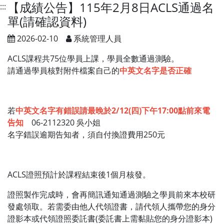
【成績公告】115年2月8日ACLS通過名
:::
單(請確認資料)
2026-02-10
系統管理人員
ACLS課程共75位學員上課，學員全數通過測驗。
請通過學員核對附件檔案自己的
中英文名字是否正確
若
中英文名字有錯誤請最晚於2/12(四)下午17:00點前來電
告知
06-2112320 吳小姐
名字錯誤逾期告知者，須自付換證費用250元
ACLS證照預計於課程結束後1個月核發。
證照製作完成時，會再簡訊通知通過測驗之學員前來本校研
發處領取。若需委由他人代領證書，請代領人攜帶您的身分
證影本或代領證照委託書(委託書上需黏貼您的身分證影本)