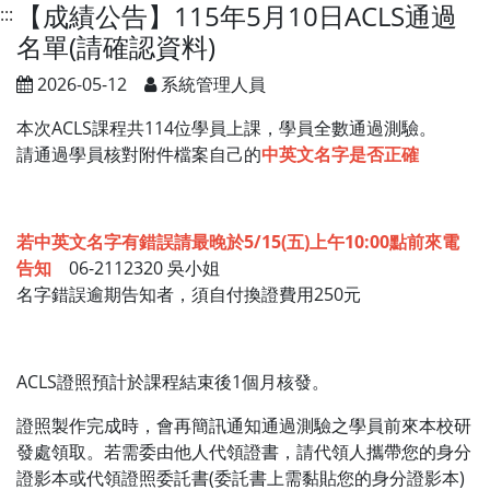
【成績公告】115年5月10日ACLS通過
:::
名單(請確認資料)
2026-05-12
系統管理人員
本次ACLS課程共114位學員上課，學員全數通過測驗。
請通過學員核對附件檔案自己的
中英文名字是否正確
若中英文名字有錯誤請最晚於5/15(五)上午10:00點前來電
告知
06-2112320 吳小姐
名字錯誤逾期告知者，須自付換證費用250元
ACLS證照預計於課程結束後1個月核發。
證照製作完成時，會再簡訊通知通過測驗之學員前來本校研
發處領取。若需委由他人代領證書，請代領人攜帶您的身分
證影本或代領證照委託書(委託書上需黏貼您的身分證影本)