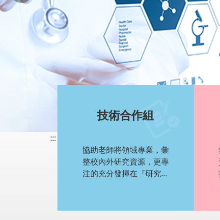
技術合作組
:::
協助老師將領域專業，彙
整校內外研究資源，更專
注的充分發揮在『研究、
產學、發表、專利、及技
術移轉』等貢獻產出。