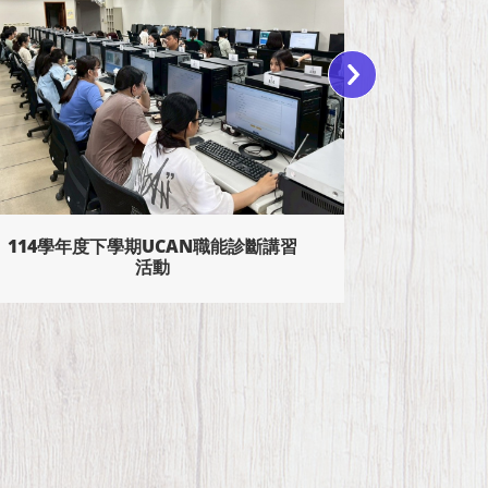
就業歧視禁止、性平法暨求職防騙 講
座
115年高
試—以護