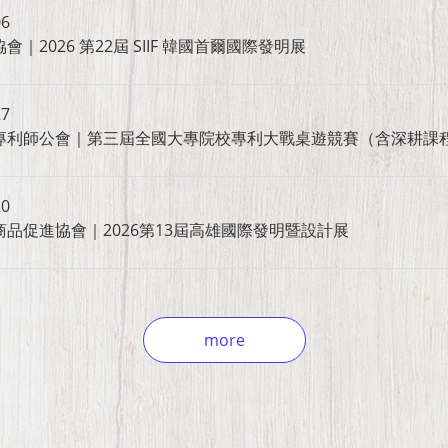
06
2026 第22屆 SIIF 韓國首爾國際發明展
27
專利師公會｜第三屆全國大專院校專利大戰桌遊競賽（含深耕課
20
品促進協會｜2026第13屆高雄國際發明暨設計展
more