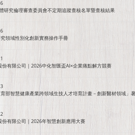
26
人體研究倫理審查委員會不定期追蹤查核名單暨查核結果
26
研究領域性別化創新實務操作手冊
21
份有限公司｜2026中化智匯盃AI×企業痛點解方競賽
13
教育部智慧健康產業跨領域生技人才培育計畫－創新醫材領域」
12
股份有限公司｜2026年智慧創新應用大賽