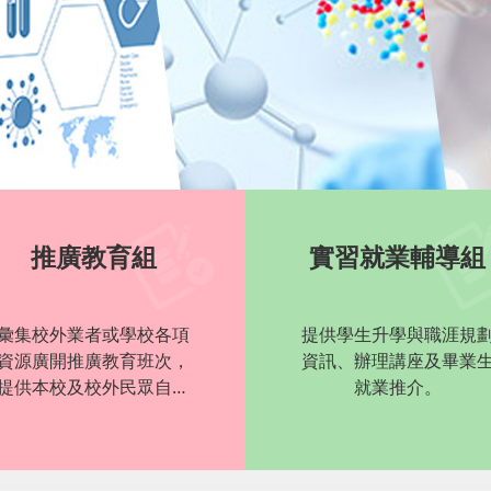
推廣教育組
實習就業輔導組
彙集校外業者或學校各項
提供學生升學與職涯規
資源廣開推廣教育班次，
資訊、辦理講座及畢業
提供本校及校外民眾自我
就業推介。
持續學習機會。