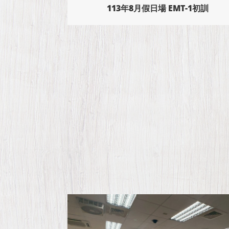
-1初訓
113年6月假日場 EMT-1初訓