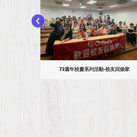
恭賀本校115年傑出校友--李晴玉校
友、黃貞惠校友、陳淑娟校友、翁秀蘭
校友回娘家
校友、陳品妤校友