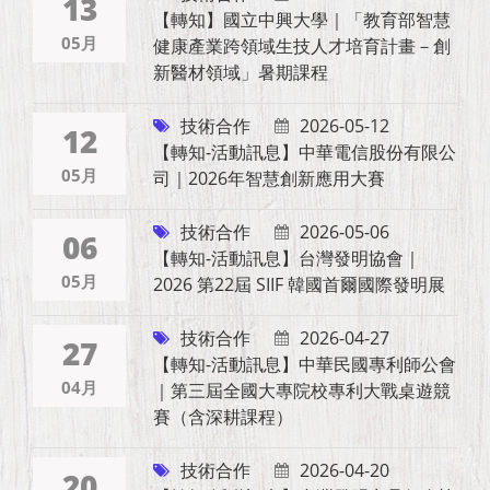
13
【轉知】國立中興大學｜「教育部智慧
05月
健康產業跨領域生技人才培育計畫－創
新醫材領域」暑期課程
技術合作
2026-05-12
12
【轉知-活動訊息】中華電信股份有限公
05月
司｜2026年智慧創新應用大賽
技術合作
2026-05-06
06
【轉知-活動訊息】台灣發明協會｜
05月
2026 第22屆 SIIF 韓國首爾國際發明展
技術合作
2026-04-27
27
【轉知-活動訊息】中華民國專利師公會
04月
｜第三屆全國大專院校專利大戰桌遊競
賽（含深耕課程）
技術合作
2026-04-20
20