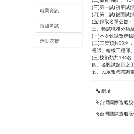
(二)繳費期限：115年
(三)第一試(初筆試)
就業資訊
(四)第二試(複面試)
(五)錄取名單公告：1
證照考試
三、甄試職務分類
(一)本次甄試暫定錄
活動花絮
(二)工管類共99
程師、輪機工程師
(三)技術類共18
四、各甄試類別之
五、民眾報考諮詢電話
網址
台灣國際造船股
台灣國際造船股