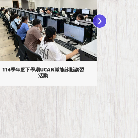
就業歧視禁止、性平法暨求職防騙 講
座
115年高
試—以護