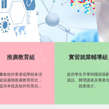
推廣教育組
實習就業輔導組
彙集校外業者或學校各項
提供學生升學與職涯規
資源廣開推廣教育班次，
資訊、辦理講座及畢業
提供本校及校外民眾自我
就業推介。
持續學習機會。