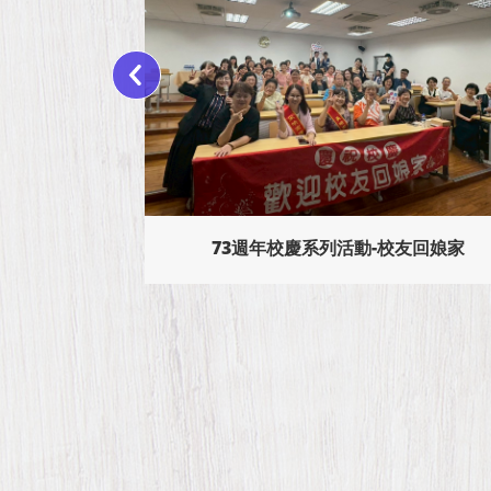
恭賀本校115年傑出校友--李晴玉校
友、黃貞惠校友、陳淑娟校友、翁秀蘭
校友回娘家
校友、陳品妤校友