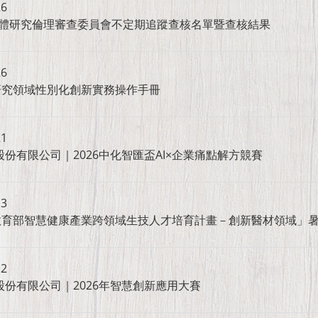
26
人體研究倫理審查委員會不定期追蹤查核名單暨查核結果
26
研究領域性別化創新實務操作手冊
21
份有限公司｜2026中化智匯盃AI×企業痛點解方競賽
13
教育部智慧健康產業跨領域生技人才培育計畫－創新醫材領域」
12
股份有限公司｜2026年智慧創新應用大賽