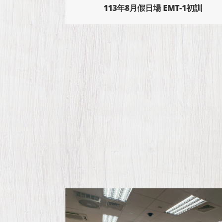
-1初訓
113年6月假日場 EMT-1初訓