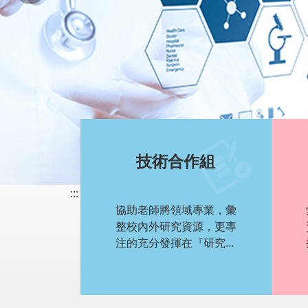
技術合作組
:::
協助老師將領域專業，彙
整校內外研究資源，更專
注的充分發揮在『研究、
產學、發表、專利、及技
術移轉』等貢獻產出。