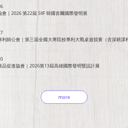
06
2026 第22屆 SIIF 韓國首爾國際發明展
27
專利師公會｜第三屆全國大專院校專利大戰桌遊競賽（含深耕課
20
品促進協會｜2026第13屆高雄國際發明暨設計展
more