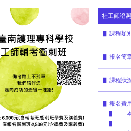
社工師證照
▋ 課程類別
▋ 報名簡章
▋ 課程狀況
▋ 報名費用
▋ 本校
▋ 校