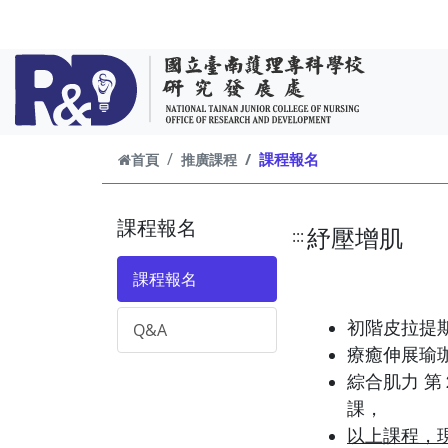
跳到主要內容
課程報名
首頁
推廣課程
課程報名
紓壓增肌
:::
課程報名
初階皮拉提斯 
Q&A
療癒伸展瑜珈
綜合肌力 第
課，
以上課程，