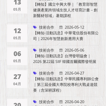
13
【轉知】國立中興大學｜「教育部智慧
05月
健康產業跨領域生技人才培育計畫－創
新醫材領域」暑期課程
技術合作
2026-05-12
12
【轉知-活動訊息】中華電信股份有限公
05月
司｜2026年智慧創新應用大賽
技術合作
2026-05-06
06
【轉知-活動訊息】台灣發明協會｜
05月
2026 第22屆 SIIF 韓國首爾國際發明展
技術合作
2026-04-27
27
【轉知-活動訊息】中華民國專利師公會
04月
｜第三屆全國大專院校專利大戰桌遊競
賽（含深耕課程）
技術合作
2026-04-20
20